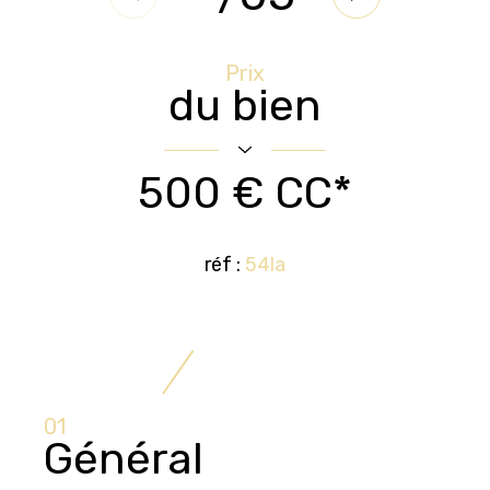
Prix
du bien
500 €
CC*
réf :
54la
01
Général