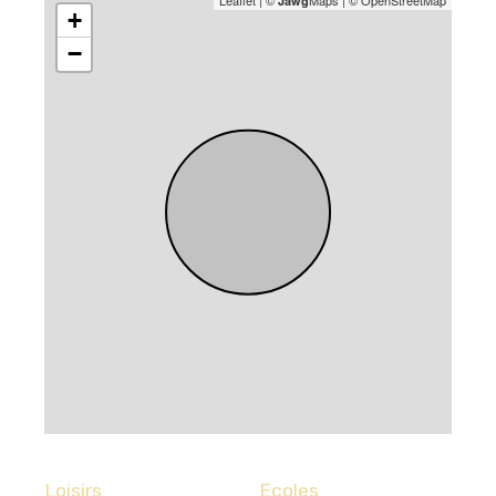
Leaflet
|
©
Maps
|
© OpenStreetMap
Jawg
+
−
Loisirs
Ecoles