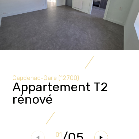
Capdenac-Gare (12700)
Appartement T2
rénové
/
05
01