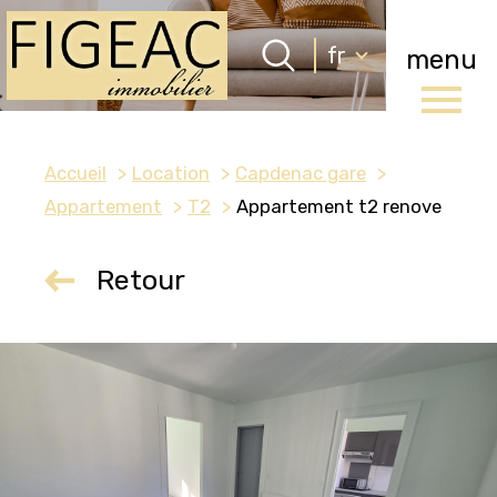
Langue
fr
menu
Langue
0
Accueil
fr
Accueil
Location
Capdenac gare
Appartement
T2
Appartement t2 renove
Retour