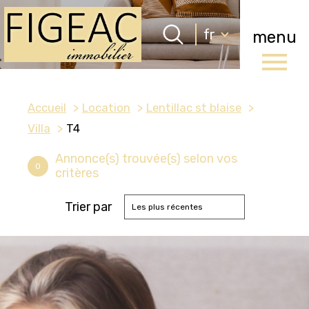
Langue
fr
menu
Langue
0
Accueil
fr
Accueil
Location
Lentillac st blaise
Villa
T4
Annonce(s) trouvée(s) selon vos
0
critères
Trier par
Les plus récentes