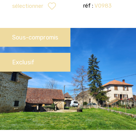
réf :
V0983
sélectionner
Sous-compromis
Exclusif