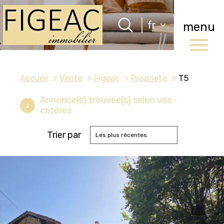
Langue
fr
menu
Langue
0
Accueil
fr
Accueil
Vente
Figeac
Propriete
T5
Annonce(s) trouvée(s) selon vos
2
critères
Trier par
Les plus récentes