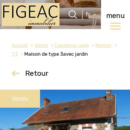
Langue
fr
menu
Langue
0
Accueil
fr
Accueil
Vente
Capdenac gare
Maison
T3
Maison de type 3avec jardin
Retour
Vendu