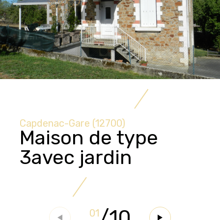
Capdenac-Gare (12700)
Maison de type
3avec jardin
/
10
01