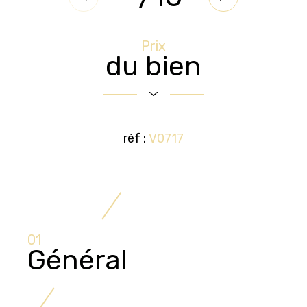
Prix
du bien
réf :
V0717
01
Général