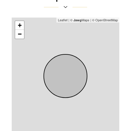
Leaflet
|
©
Maps
|
© OpenStreetMap
Jawg
+
−