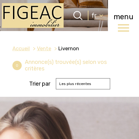
Langue
fr
menu
Langue
0
Accueil
fr
Accueil
Vente
Livernon
Annonce(s) trouvée(s) selon vos
0
critères
Trier par
Les plus récentes